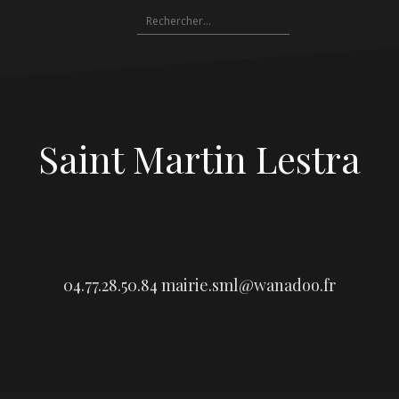
Aller
Rechercher :
au
contenu
Saint Martin Lestra
04.77.28.50.84
mairie.sml@wanadoo.fr