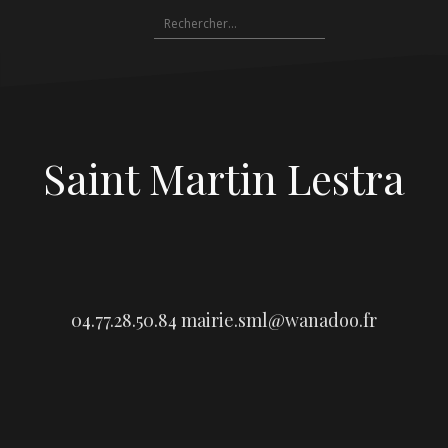
Aller
Rechercher :
au
contenu
Saint Martin Lestra
04.77.28.50.84
mairie.sml@wanadoo.fr