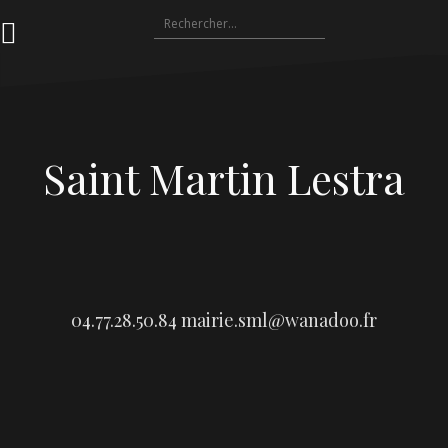
Aller
Rechercher :
au
contenu
Saint Martin Lestra
04.77.28.50.84
mairie.sml@wanadoo.fr