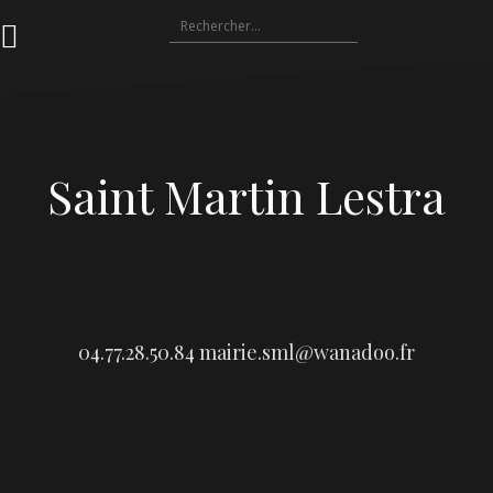
Aller
Rechercher :
au
contenu
Saint Martin Lestra
04.77.28.50.84
mairie.sml@wanadoo.fr