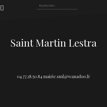
Aller
Rechercher :
au
contenu
Saint Martin Lestra
04.77.28.50.84
mairie.sml@wanadoo.fr