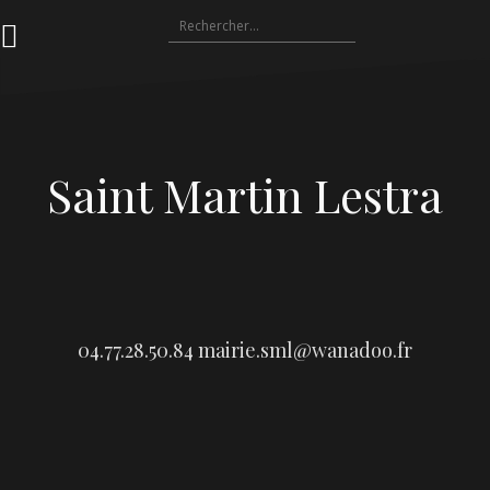
Aller
Rechercher :
au
contenu
Saint Martin Lestra
04.77.28.50.84
mairie.sml@wanadoo.fr