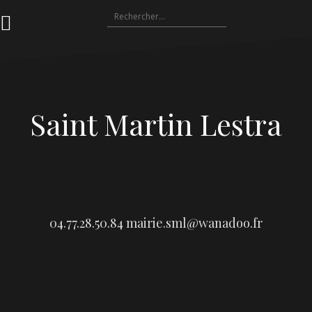
Aller
Rechercher :
au
contenu
Saint Martin Lestra
04.77.28.50.84
mairie.sml@wanadoo.fr