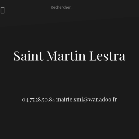
Aller
Rechercher :
au
contenu
Saint Martin Lestra
04.77.28.50.84
mairie.sml@wanadoo.fr