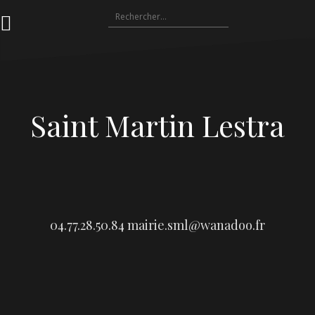
Aller
Rechercher :
au
contenu
Saint Martin Lestra
04.77.28.50.84
mairie.sml@wanadoo.fr