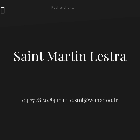
Aller
Rechercher :
au
contenu
Saint Martin Lestra
04.77.28.50.84
mairie.sml@wanadoo.fr