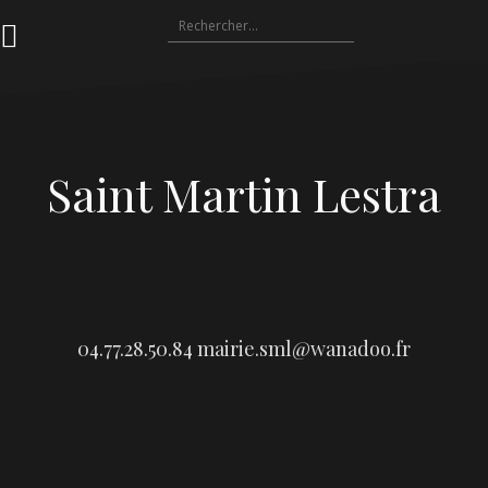
Aller
Rechercher :
au
contenu
Saint Martin Lestra
04.77.28.50.84
mairie.sml@wanadoo.fr