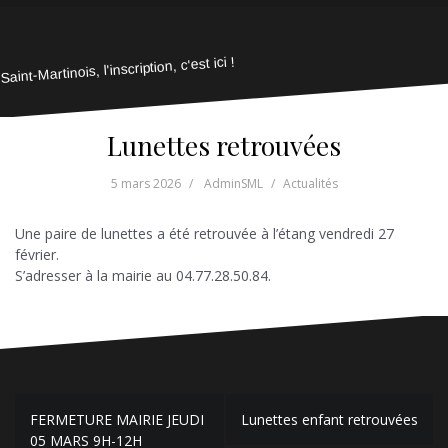
Saint-Martinois, l'inscription, c'est ici !
Lunettes retrouvées
5 mars 2026
AdminSML
Actualités
Une paire de lunettes a été retrouvée à l’étang vendredi 27
février.
S’adresser à la mairie au 04.77.28.50.84.
Navigation
FERMETURE MAIRIE JEUDI
Lunettes enfant retrouvées
de
05 MARS 9H-12H