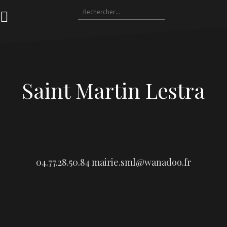
Aller
Rechercher :
au
contenu
Saint Martin Lestra
04.77.28.50.84
mairie.sml@wanadoo.fr