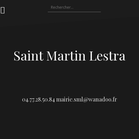
Aller
Rechercher :
au
contenu
Saint Martin Lestra
04.77.28.50.84
mairie.sml@wanadoo.fr