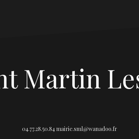
nt Martin Le
04.77.28.50.84
mairie.sml@wanadoo.fr