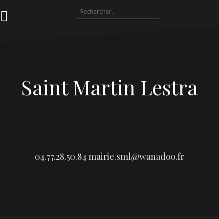
Aller
Rechercher :
au
contenu
Saint Martin Lestra
04.77.28.50.84
mairie.sml@wanadoo.fr