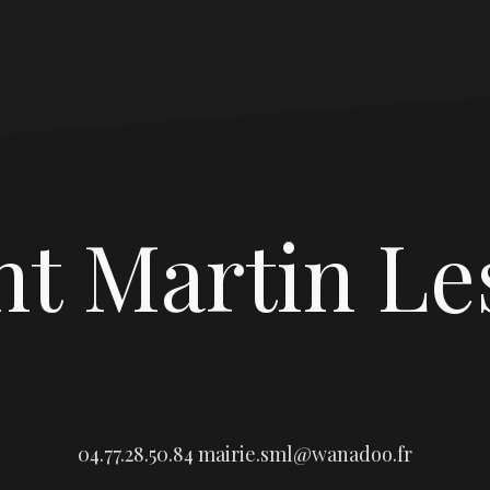
nt Martin Le
04.77.28.50.84
mairie.sml@wanadoo.fr