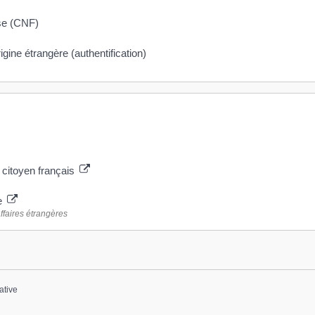
ise (CNF)
gine étrangère (authentification)
 citoyen français
se
ffaires étrangères
ative