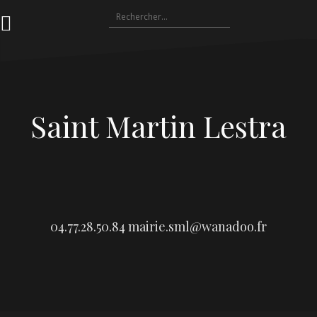
Aller
Rechercher :
au
contenu
Saint Martin Lestra
04.77.28.50.84
mairie.sml@wanadoo.fr