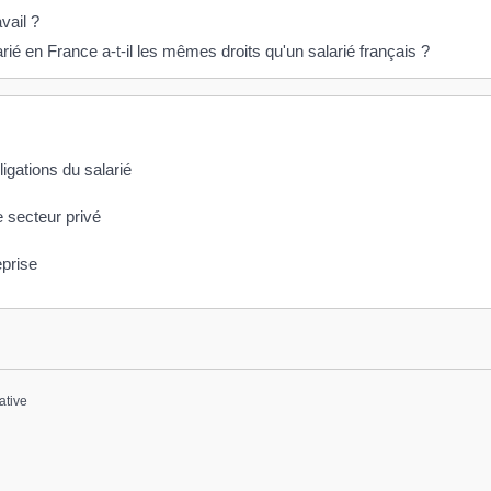
vail ?
ié en France a-t-il les mêmes droits qu'un salarié français ?
ligations du salarié
e secteur privé
eprise
ative