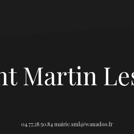
nt Martin Le
04.77.28.50.84
mairie.sml@wanadoo.fr