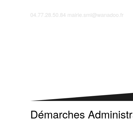
04.77.28.50.84
mairie.sml@wanadoo.fr
Saint-Martinois, l'inscription, c'est ici !
Démarches Administr