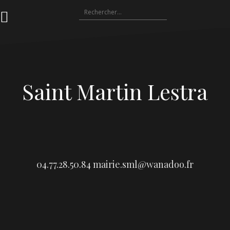
Aller
Rechercher :
au
contenu
Saint Martin Lestra
04.77.28.50.84
mairie.sml@wanadoo.fr