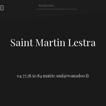
Aller
Rechercher :
au
contenu
Saint Martin Lestra
04.77.28.50.84
mairie.sml@wanadoo.fr