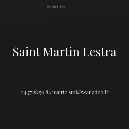
Aller
Rechercher :
au
contenu
Saint Martin Lestra
04.77.28.50.84
mairie.sml@wanadoo.fr