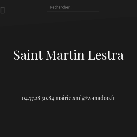
Aller
Rechercher :
au
contenu
Saint Martin Lestra
04.77.28.50.84
mairie.sml@wanadoo.fr