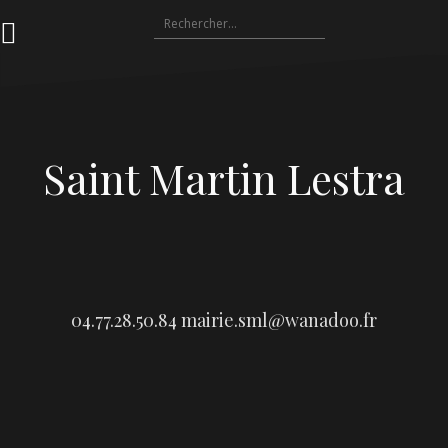
Aller
Rechercher :
au
contenu
Saint Martin Lestra
04.77.28.50.84
mairie.sml@wanadoo.fr