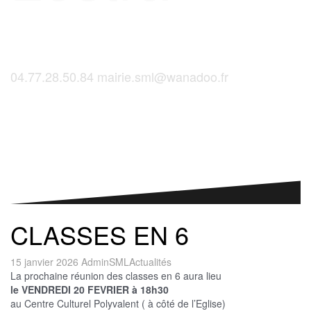
04.77.28.50.84
mairie.sml@wanadoo.fr
Saint-Martinois, l'inscription, c'est ici !
CLASSES EN 6
15 janvier 2026
AdminSML
Actualités
La prochaine réunion des classes en 6 aura lieu
le VENDREDI 20 FEVRIER à 18h30
au Centre Culturel Polyvalent ( à côté de l’Eglise)