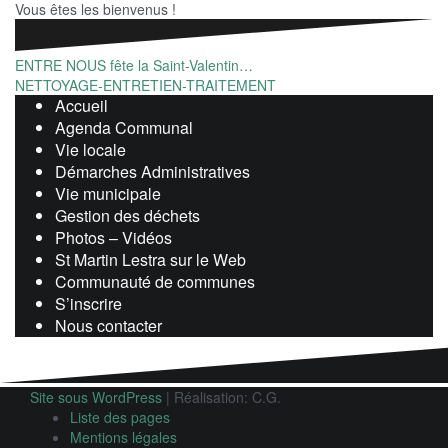
Vous êtes les bienvenus !
Navigation
ENTRE NOUS fête la Saint-Valentin…
NETTOYAGE-ENTRETIEN-TRAITEMENT
de
Accueil
l’article
Agenda Communal
Vie locale
Démarches Administratives
Vie municipale
Gestion des déchets
Photos – Vidéos
St Martin Lestra sur le Web
Communauté de communes
S’inscrire
Nous contacter
Site sous WordPress
|
Réalisation: C.G.
Liste des pages
Mentions légales