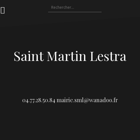
Aller
Rechercher :
au
contenu
Saint Martin Lestra
04.77.28.50.84
mairie.sml@wanadoo.fr