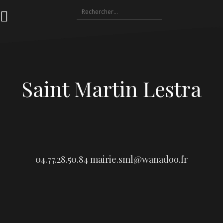
Aller
Rechercher :
au
contenu
Saint Martin Lestra
04.77.28.50.84
mairie.sml@wanadoo.fr