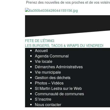
Prenez des nouvelles de vos proches et de vos voisins 
Navigation
FETE DE L’ÉTANG
LES BURGERS, TACOS & WRAPS DU VENDREDI
de
Accueil
l’article
Agenda Communal
Vie locale
Démarches Administratives
Vie municipale
Gestion des déchets
Photos – Vidéos
St Martin Lestra sur le Web
Communauté de communes
S’inscrire
Nous contacter