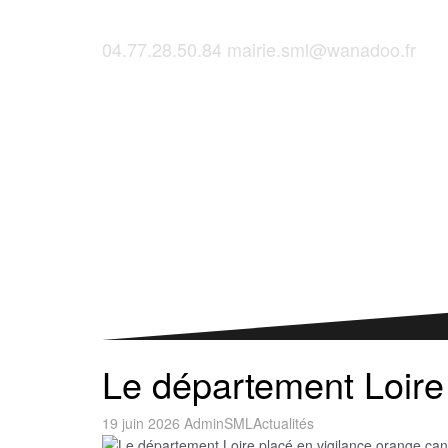
04.77.28.50.84
mairie.sml@wanadoo.fr
Saint-Martinois, l'inscription, c'est ici !
Le département Loire 
19 juin 2026
AdminSML
Actualités