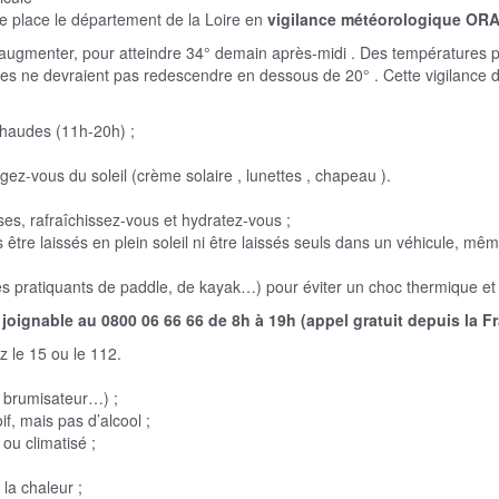
e place le département de la Loire en
vigilance météorologique O
ugmenter, pour atteindre 34° demain après-midi . Des températures pou
res ne devraient pas redescendre en dessous de 20° . Cette vigilance de
chaudes (11h-20h) ;
ez-vous du soleil (crème solaire , lunettes , chapeau ).
ses, rafraîchissez-vous et hydratez-vous ;
être laissés en plein soleil ni être laissés seuls dans un véhicule, m
les pratiquants de paddle, de kayak…) pour éviter un choc thermique et 
 joignable au 0800 06 66 66 de 8h à 19h (appel gratuit depuis la F
z le 15 ou le 112.
, brumisateur…) ;
f, mais pas d’alcool ;
ou climatisé ;
a chaleur ;